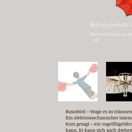
Bist du jemals
Können Sie sich an da
Buszzbird – Wage es zu träumen
Ein elektromechanischer intera
Kurz gesagt – ein vogelflügeläh
kann. Er kann sich auch drehen