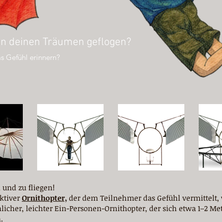
 in deinen Träumen geflogen?
s Gefühl erinnern?
 und zu fliegen!
ktiver
Ornithopter,
der dem Teilnehmer das Gefühl vermittelt, w
nlicher, leichter Ein-Personen-Ornithopter, der sich etwa 1–2 Me
.