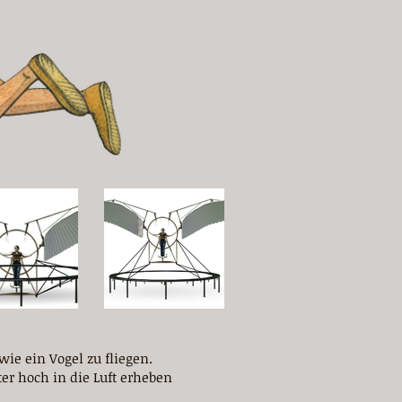
Inspiriert von
Inspiriert von einer
ie ein Vogel zu fliegen.
ter hoch in die Luft erheben