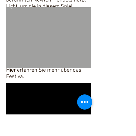
berühmten Newton-Pendels nutzt
Licht, um die in diesem Spiel
vorhandene kinetische Energie zu
veranschaulichen.
Vielen Dank an
RONIT Wolf
für die
Organisation dieser wunderbaren
Veranstaltung!
Erstellt bei
MotionLab.Berlin
ausgestellt im
Deutschen Museum
Jetzt als Dauerausstellung im
Motionlab Berlin
zu sehen.
Hier
erfahren Sie mehr über das
Festiva.